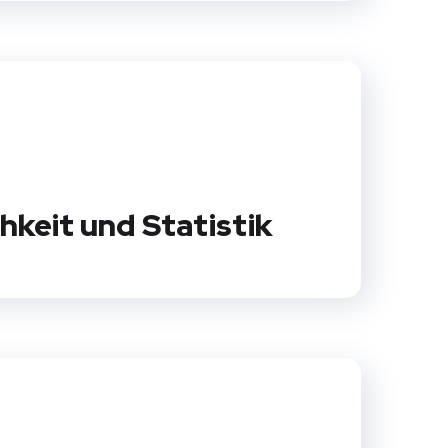
hkeit und Statistik