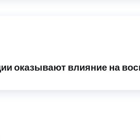
ии оказывают влияние на вос