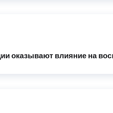
ии оказывают влияние на вос