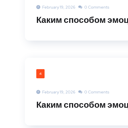
February 19, 2026
0 Comments
Каким способом эмоц
4
February 19, 2026
0 Comments
Каким способом эмоц