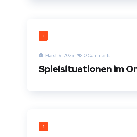
4
March 9, 2026
0 Comments
Spielsituationen im On
4