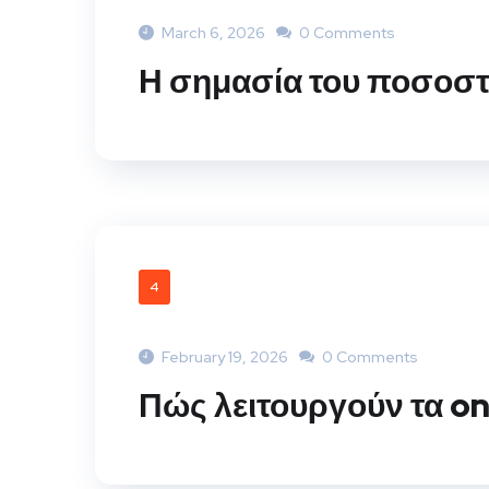
March 6, 2026
0 Comments
Η σημασία του ποσοστ
4
February 19, 2026
0 Comments
Πώς λειτουργούν τα on