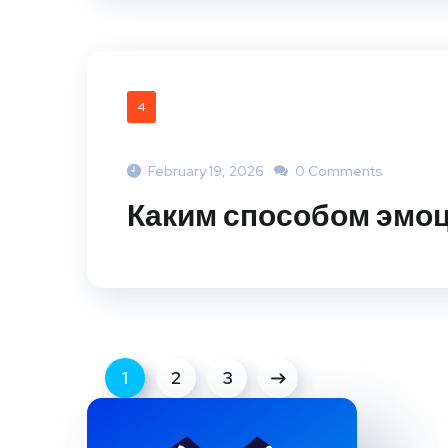
4
February 19, 2026
0 Comments
Каким способом эмоц
1
2
3