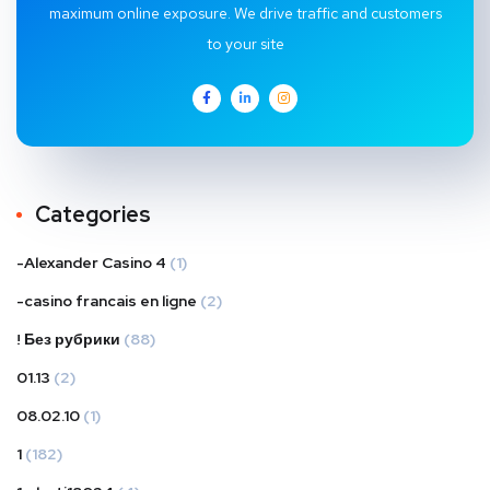
maximum online exposure. We drive traffic and customers
to your site
Categories
-Alexander Casino 4
(1)
-casino francais en ligne
(2)
! Без рубрики
(88)
01.13
(2)
08.02.10
(1)
1
(182)