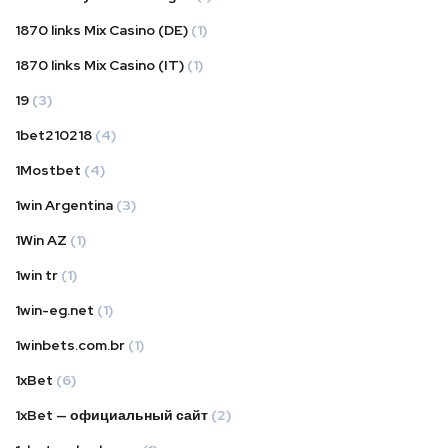
1870 links Mix Casino (DE)
(1)
1870 links Mix Casino (IT)
(1)
19
(3)
1bet210218
(4)
1Mostbet
(4)
1win Argentina
(3)
1Win AZ
(1)
1win tr
(1)
1win-eg.net
(1)
1winbets.com.br
(1)
1xBet
(6)
1xBet — официальный сайт
(2)