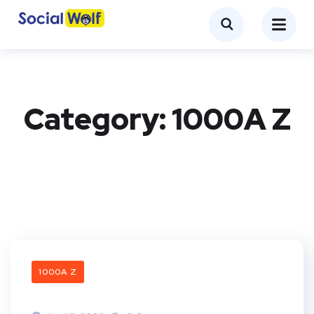
Category:
1000A Z
1000A Z