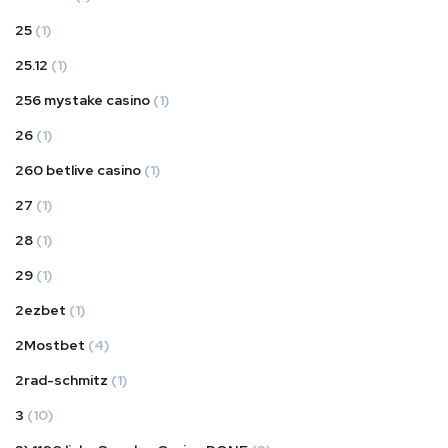
25
(1)
25.12
(1)
256 mystake casino
(1)
26
(1)
260 betlive casino
(1)
27
(1)
28
(1)
29
(1)
2ezbet
(1)
2Mostbet
(4)
2rad-schmitz
(1)
3
(10)