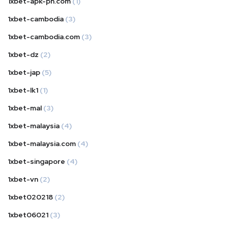
1xbet-apk-ph.com
(1)
1xbet-cambodia
(3)
1xbet-cambodia.com
(3)
1xbet-dz
(2)
1xbet-jap
(5)
1xbet-lk1
(1)
1xbet-mal
(3)
1xbet-malaysia
(4)
1xbet-malaysia.com
(4)
1xbet-singapore
(4)
1xbet-vn
(2)
1xbet020218
(2)
1xbet06021
(3)