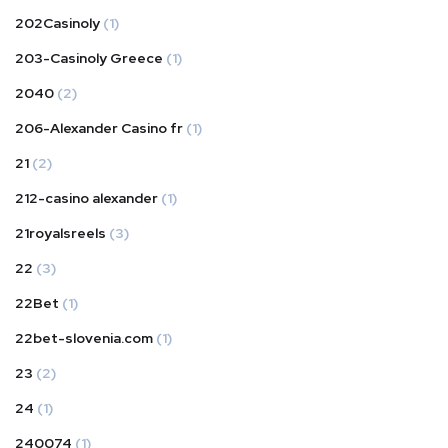
202Casinoly
(1)
203-Casinoly Greece
(1)
2040
(2)
206-Alexander Casino fr
(1)
21
(2)
212-casino alexander
(1)
21royalsreels
(3)
22
(3)
22Bet
(1)
22bet-slovenia.com
(1)
23
(2)
24
(1)
240074
(1)