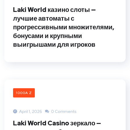
Laki World казино слоты —
лучшие автоматы с
прогрессивными множителями,
бонусами и крупными
выигрышами для игроков
1000A Z
April 1, 2026
0 Comments
Laki World Casino зеркало —