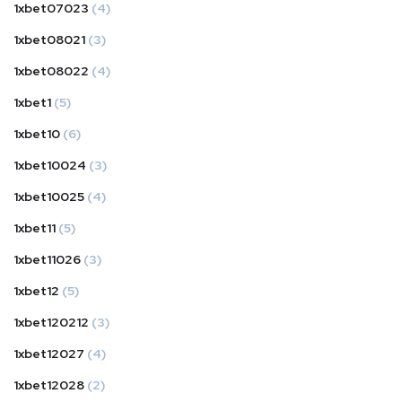
1xbet07023
(4)
1xbet08021
(3)
1xbet08022
(4)
1xbet1
(5)
1xbet10
(6)
1xbet10024
(3)
1xbet10025
(4)
1xbet11
(5)
1xbet11026
(3)
1xbet12
(5)
1xbet120212
(3)
1xbet12027
(4)
1xbet12028
(2)