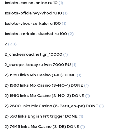
1xslots-casino-online.ru 10
(1)
1xslots-oficialnyy-vhod.ru 10
(1)
1xslots-vhod-zerkalo.ru 100
(1)
1xslots-zerkalo-skachat.ru 100
(2)
2
(23)
2_chickenroad.net.gr_10000
(1)
2_europe-today.ru 1win 7000 RU
(1)
2) 1980 links Mix Casino (1-IC) DONE
(1)
2) 1980 links Mix Casino (3-NO-1) DONE
(1)
2) 1980 links Mix Casino (3-NO-2) DONE
(1)
2) 2600 links Mix Casino (8-Peru_es-pe) DONE
(1)
2) 550 links English Frt trigger DONE
(1)
2) 7645 links Mix Casino (3-DE) DONE
(1)