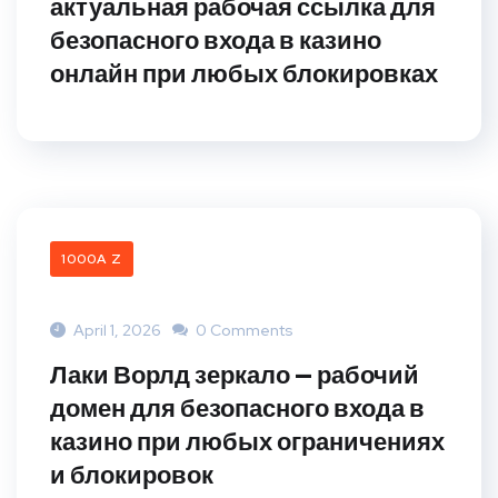
актуальная рабочая ссылка для
безопасного входа в казино
онлайн при любых блокировках
1000A Z
April 1, 2026
0 Comments
Лаки Ворлд зеркало — рабочий
домен для безопасного входа в
казино при любых ограничениях
и блокировок