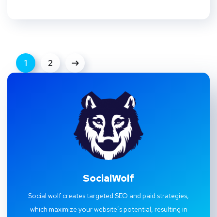
1
2
SocialWolf
Social wolf creates targeted SEO and paid strategies,
which maximize your website’s potential, resulting in