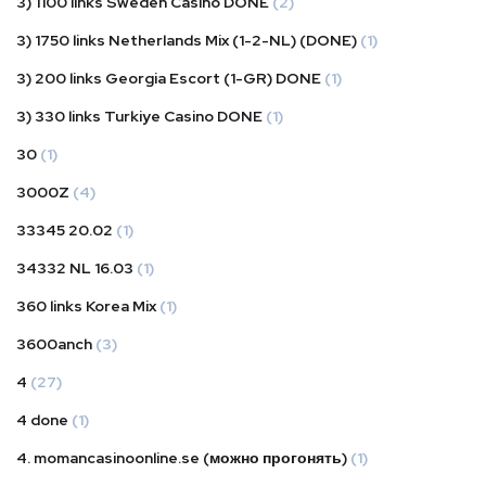
3) 1100 links Sweden Casino DONE
(2)
3) 1750 links Netherlands Mix (1-2-NL) (DONE)
(1)
3) 200 links Georgia Escort (1-GR) DONE
(1)
3) 330 links Turkiye Casino DONE
(1)
30
(1)
3000Z
(4)
33345 20.02
(1)
34332 NL 16.03
(1)
360 links Korea Mix
(1)
3600anch
(3)
4
(27)
4 done
(1)
4. momancasinoonline.se (можно прогонять)
(1)