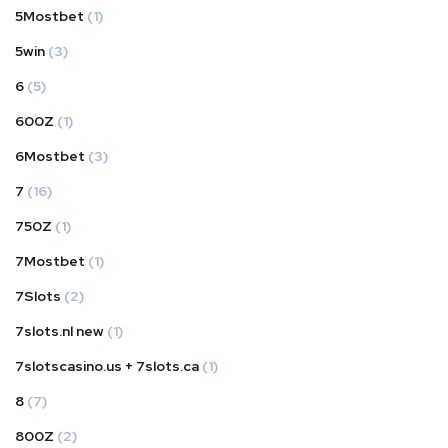
5Mostbet
(1)
5win
(3)
6
(5)
600Z
(1)
6Mostbet
(3)
7
(16)
750Z
(1)
7Mostbet
(1)
7Slots
(2)
7slots.nl new
(1)
7slotscasino.us + 7slots.ca
(1)
8
(7)
800Z
(2)