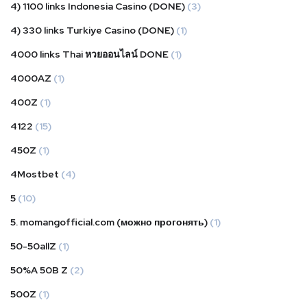
4) 1100 links Indonesia Casino (DONE)
(3)
4) 330 links Turkiye Casino (DONE)
(1)
4000 links Thai หวยออนไลน์ DONE
(1)
4000AZ
(1)
400Z
(1)
4122
(15)
450Z
(1)
4Mostbet
(4)
5
(10)
5. momangofficial.com (можно прогонять)
(1)
50-50allZ
(1)
50%A 50B Z
(2)
500Z
(1)