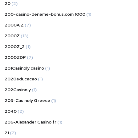
20
(2)
200-casino-deneme-bonus.com 1000
(1)
2000A Z
(7)
2000Z
(13)
2000Z_2
(1)
2000ZDP
(7)
201Casinoly casino
(1)
2020educacao
(1)
202Casinoly
(1)
203-Casinoly Greece
(1)
2040
(2)
206-Alexander Casino fr
(1)
21
(2)