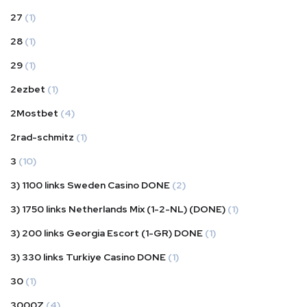
27
(1)
28
(1)
29
(1)
2ezbet
(1)
2Mostbet
(4)
2rad-schmitz
(1)
3
(10)
3) 1100 links Sweden Casino DONE
(2)
3) 1750 links Netherlands Mix (1-2-NL) (DONE)
(1)
3) 200 links Georgia Escort (1-GR) DONE
(1)
3) 330 links Turkiye Casino DONE
(1)
30
(1)
3000Z
(4)