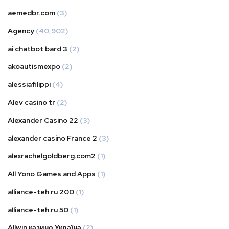
aemedbr.com
(3)
Agency
(40,902)
ai chatbot bard 3
(2)
akoautismexpo
(2)
alessiafilippi
(4)
Alev casino tr
(2)
Alexander Casino 22
(3)
alexander casino France 2
(3)
alexrachelgoldberg.com2
(1)
All Yono Games and Apps
(1)
alliance-teh.ru 200
(1)
alliance-teh.ru 50
(1)
Allwin казино Україна
(2)