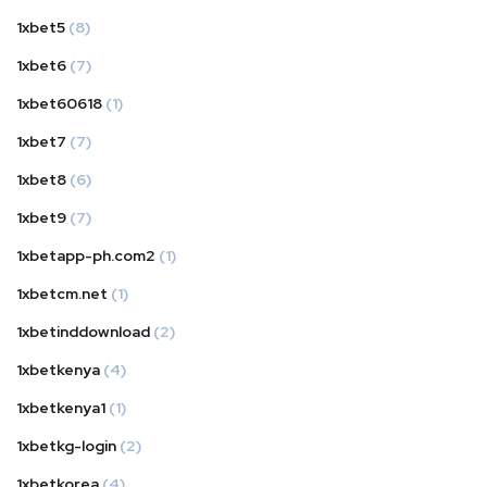
1xbet5
(8)
1xbet6
(7)
1xbet60618
(1)
1xbet7
(7)
1xbet8
(6)
1xbet9
(7)
1xbetapp-ph.com2
(1)
1xbetcm.net
(1)
1xbetinddownload
(2)
1xbetkenya
(4)
1xbetkenya1
(1)
1xbetkg-login
(2)
1xbetkorea
(4)