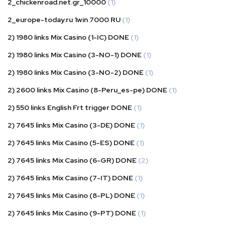
2_chickenroad.net.gr_10000
(1)
2_europe-today.ru 1win 7000 RU
(1)
2) 1980 links Mix Casino (1-IC) DONE
(1)
2) 1980 links Mix Casino (3-NO-1) DONE
(1)
2) 1980 links Mix Casino (3-NO-2) DONE
(1)
2) 2600 links Mix Casino (8-Peru_es-pe) DONE
(1)
2) 550 links English Frt trigger DONE
(1)
2) 7645 links Mix Casino (3-DE) DONE
(1)
2) 7645 links Mix Casino (5-ES) DONE
(1)
2) 7645 links Mix Casino (6-GR) DONE
(2)
2) 7645 links Mix Casino (7-IT) DONE
(1)
2) 7645 links Mix Casino (8-PL) DONE
(1)
2) 7645 links Mix Casino (9-PT) DONE
(1)