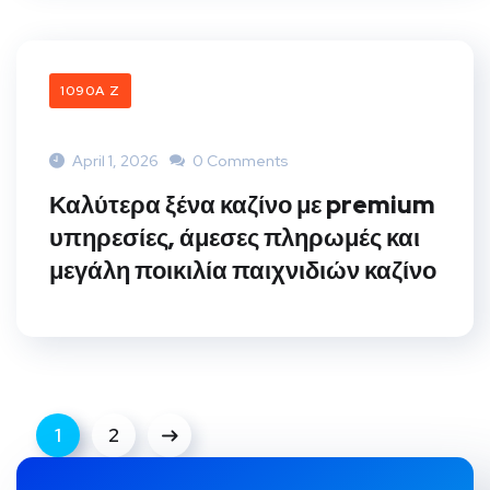
1090A Z
April 1, 2026
0 Comments
Καλύτερα ξένα καζίνο με premium
υπηρεσίες, άμεσες πληρωμές και
μεγάλη ποικιλία παιχνιδιών καζίνο
1
2