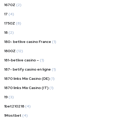
1670Z
(2)
17
(4)
1750Z
(8)
18
(2)
180- betlive casino France
(1)
1800Z
(12)
181-betlive casino –
(1)
187- betify casino en ligne
(1)
1870 links Mix Casino (DE)
(1)
1870 links Mix Casino (IT)
(1)
19
(3)
1bet210218
(4)
1Mostbet
(4)