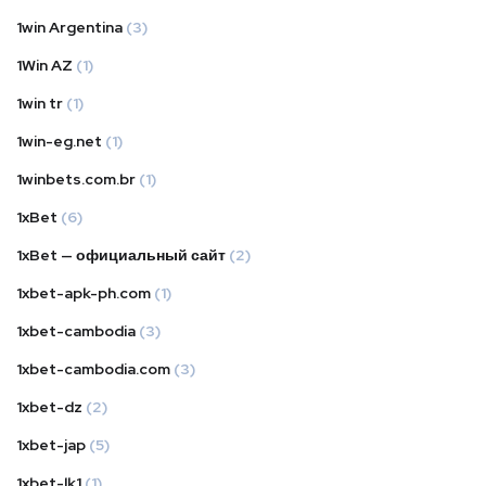
1win Argentina
(3)
1Win AZ
(1)
1win tr
(1)
1win-eg.net
(1)
1winbets.com.br
(1)
1xBet
(6)
1xBet — официальный сайт
(2)
1xbet-apk-ph.com
(1)
1xbet-cambodia
(3)
1xbet-cambodia.com
(3)
1xbet-dz
(2)
1xbet-jap
(5)
1xbet-lk1
(1)