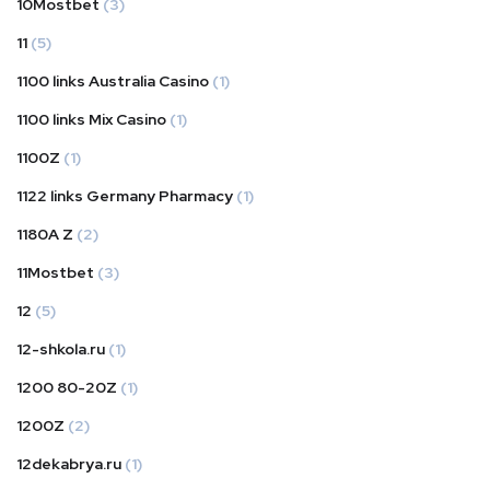
10Mostbet
(3)
11
(5)
1100 links Australia Casino
(1)
1100 links Mix Casino
(1)
1100Z
(1)
1122 links Germany Pharmacy
(1)
1180A Z
(2)
11Mostbet
(3)
12
(5)
12-shkola.ru
(1)
1200 80-20Z
(1)
1200Z
(2)
12dekabrya.ru
(1)