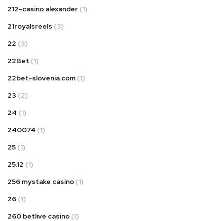
212-casino alexander
(1)
21royalsreels
(3)
22
(3)
22Bet
(1)
22bet-slovenia.com
(1)
23
(2)
24
(1)
240074
(1)
25
(1)
25.12
(1)
256 mystake casino
(1)
26
(1)
260 betlive casino
(1)