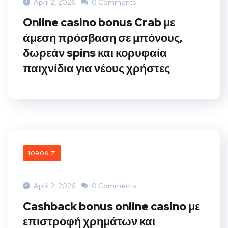
April 2, 2026
0 Comments
Online casino bonus Crab με
άμεση πρόσβαση σε μπόνους,
δωρεάν spins και κορυφαία
παιχνίδια για νέους χρήστες
1090A Z
April 2, 2026
0 Comments
Cashback bonus online casino με
επιστροφή χρημάτων και