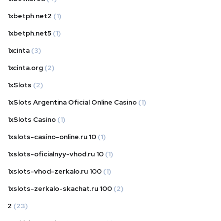
1xbetph.net2
(1)
1xbetph.net5
(1)
1xcinta
(3)
1xcinta.org
(2)
1xSlots
(2)
1xSlots Argentina Oficial Online Casino
(1)
1xSlots Casino
(1)
1xslots-casino-online.ru 10
(1)
1xslots-oficialnyy-vhod.ru 10
(1)
1xslots-vhod-zerkalo.ru 100
(1)
1xslots-zerkalo-skachat.ru 100
(2)
2
(23)