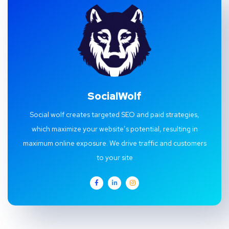
SocialWolf
Social wolf creates targeted SEO and paid strategies,
which maximize your website’s potential, resulting in
maximum online exposure. We drive traffic and customers
to your site