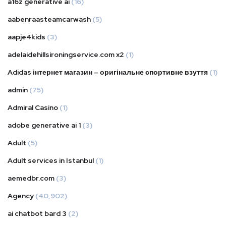
a16z generative ai
(16)
aabenraasteamcarwash
(5)
aapje4kids
(3)
adelaidehillsironingservice.com x2
(1)
Adidas інтернет магазин – оригінальне спортивне взуття
(1)
admin
(75)
Admiral Casino
(1)
adobe generative ai 1
(3)
Adult
(5)
Adult services in Istanbul
(1)
aemedbr.com
(3)
Agency
(40,902)
ai chatbot bard 3
(2)