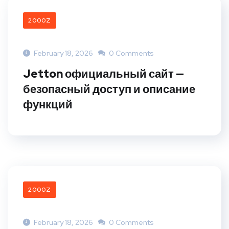
2000Z
February 18, 2026
0 Comments
Jetton официальный сайт —
безопасный доступ и описание
функций
2000Z
February 18, 2026
0 Comments