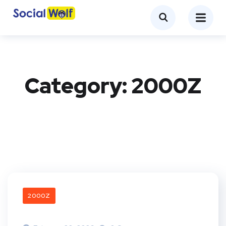
Category:
2000Z
2000Z