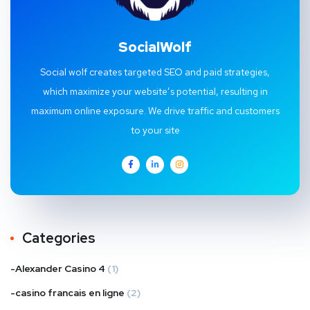
SocialWolf
Social wolf creates targeted SEO and paid strategies,
which maximize your website’s potential, resulting in
maximum online exposure. We drive traffic and customers
to your site
Categories
-Alexander Casino 4
(1)
-casino francais en ligne
(2)