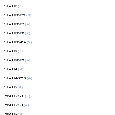
1xbet12
(5)
1xbet120212
(3)
1xbet12027
(4)
1xbet12028
(2)
1xbet120414
(2)
1xbet13
(5)
1xbet13029
(4)
1xbet14
(4)
1xbet140210
(4)
1xbet15
(4)
1xbet150211
(3)
1xbet15031
(4)
1xbet16
(1)