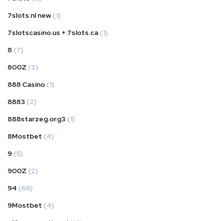
7slots.nl new
(1)
7slotscasino.us + 7slots.ca
(1)
8
(7)
800Z
(2)
888 Casino
(1)
8883
(2)
888starzeg.org3
(1)
8Mostbet
(4)
9
(5)
900Z
(2)
94
(66)
9Mostbet
(4)