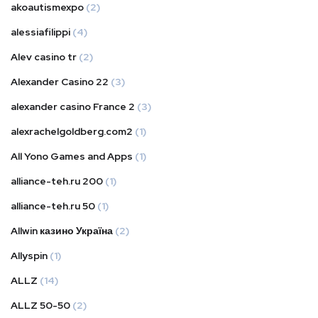
akoautismexpo
(2)
alessiafilippi
(4)
Alev casino tr
(2)
Alexander Casino 22
(3)
alexander casino France 2
(3)
alexrachelgoldberg.com2
(1)
All Yono Games and Apps
(1)
alliance-teh.ru 200
(1)
alliance-teh.ru 50
(1)
Allwin казино Україна
(2)
Allyspin
(1)
ALLZ
(14)
ALLZ 50-50
(2)