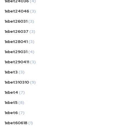
1xbet24036
(4)
1xbet24046
(3)
1xbet26031
(3)
1xbet26037
(3)
1xbet28041
(3)
1xbet29031
(4)
1xbet290411
(3)
1xbet3
(3)
1xbet310310
(9)
1xbet4
(7)
1xbet5
(8)
1xbet6
(7)
1xbet60618
(1)