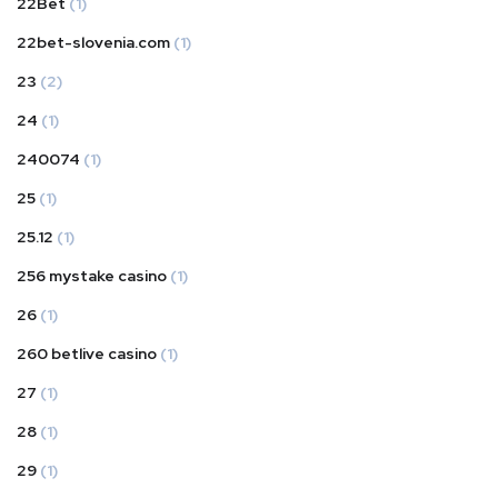
22Bet
(1)
22bet-slovenia.com
(1)
23
(2)
24
(1)
240074
(1)
25
(1)
25.12
(1)
256 mystake casino
(1)
26
(1)
260 betlive casino
(1)
27
(1)
28
(1)
29
(1)