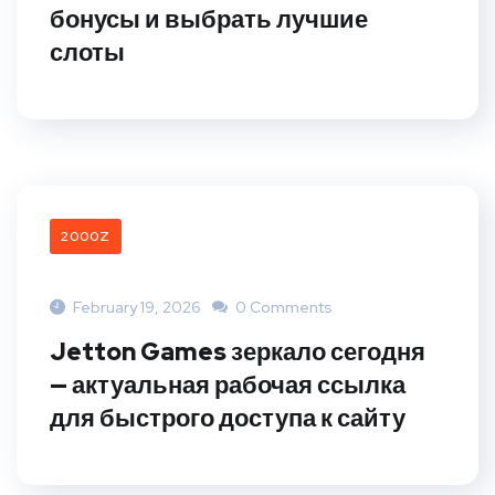
бонусы и выбрать лучшие
слоты
2000Z
February 19, 2026
0 Comments
Jetton Games зеркало сегодня
— актуальная рабочая ссылка
для быстрого доступа к сайту