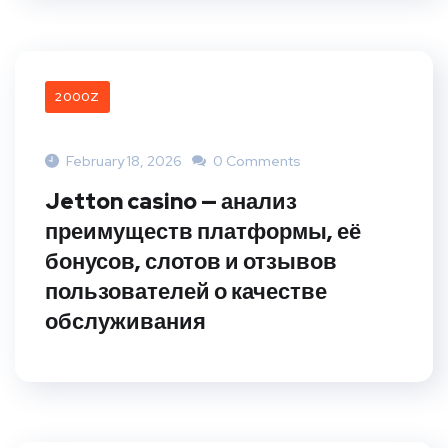
2000Z
February 18, 2026
0 Comments
Jetton casino — анализ
преимуществ платформы, её
бонусов, слотов и отзывов
пользователей о качестве
обслуживания