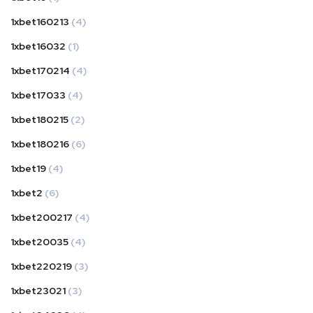
1xbet160213
(4)
1xbet16032
(1)
1xbet170214
(4)
1xbet17033
(4)
1xbet180215
(2)
1xbet180216
(6)
1xbet19
(4)
1xbet2
(6)
1xbet200217
(4)
1xbet20035
(4)
1xbet220219
(3)
1xbet23021
(3)