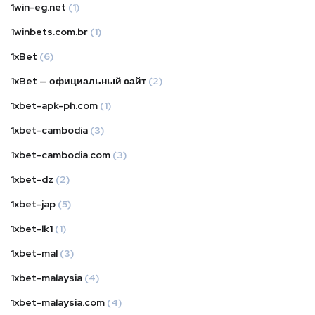
1win-eg.net
(1)
1winbets.com.br
(1)
1xBet
(6)
1xBet — официальный сайт
(2)
1xbet-apk-ph.com
(1)
1xbet-cambodia
(3)
1xbet-cambodia.com
(3)
1xbet-dz
(2)
1xbet-jap
(5)
1xbet-lk1
(1)
1xbet-mal
(3)
1xbet-malaysia
(4)
1xbet-malaysia.com
(4)