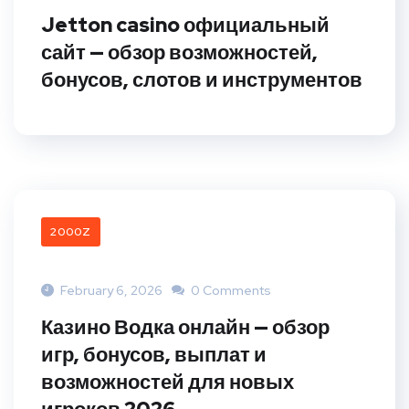
Jetton casino официальный
сайт — обзор возможностей,
бонусов, слотов и инструментов
2000Z
February 6, 2026
0 Comments
Казино Водка онлайн — обзор
игр, бонусов, выплат и
возможностей для новых