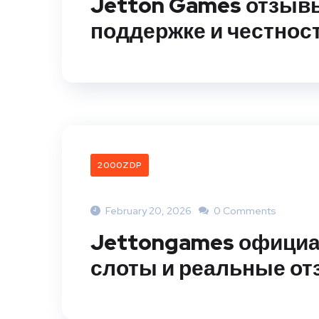
Jetton Games отзывы
поддержке и честнос
2000ZDP
February 20, 2026
0 Comments
Jettongames официа
слоты и реальные от