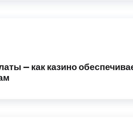
аты — как казино обеспечив
ам