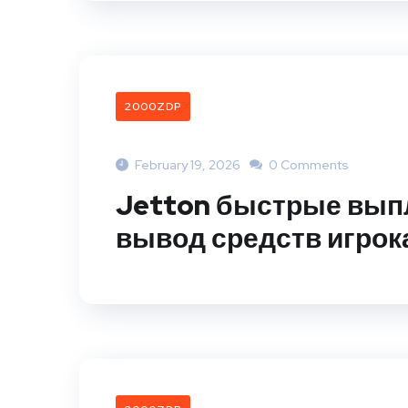
2000ZDP
February 19, 2026
0 Comments
Jetton быстрые выпл
вывод средств игрок