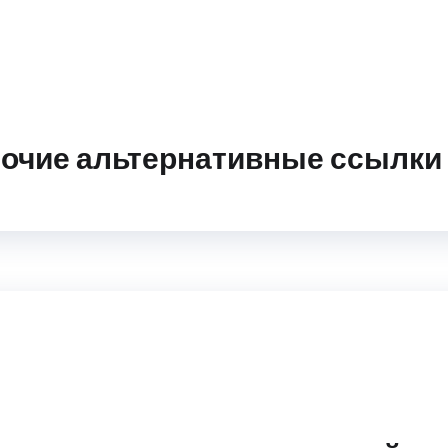
бочие альтернативные ссылки