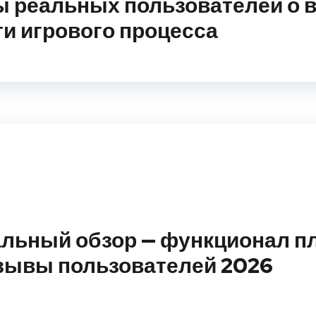
 реальных пользователей о в
ти игрового процесса
льный обзор — функционал п
зывы пользователей 2026