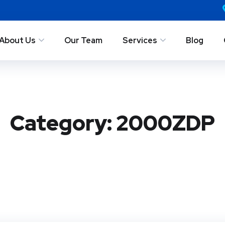
About Us
Our Team
Services
Blog
Category:
2000ZDP