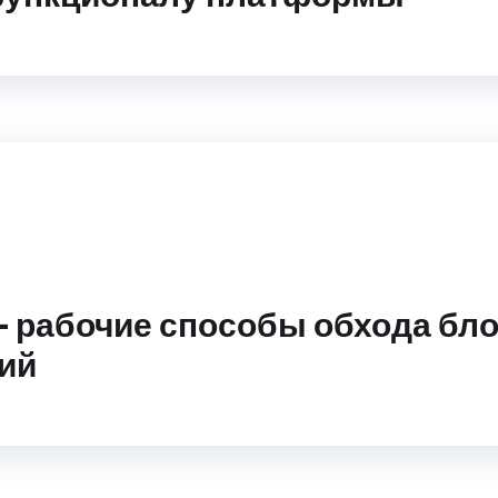
— рабочие способы обхода бло
ний