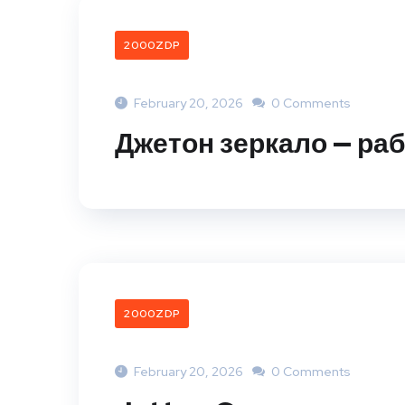
2000ZDP
February 20, 2026
0 Comments
Джетон зеркало — ра
2000ZDP
February 20, 2026
0 Comments