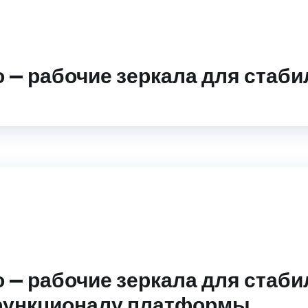
о — рабочие зеркала для стаб
о — рабочие зеркала для стаби
 функционалу платформы